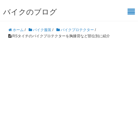
バイクのブログ
ホーム
/
バイク服装
/
バイクプロテクター
/
RSタイチのバイクプロテクターを胸膝背など部位別に紹介