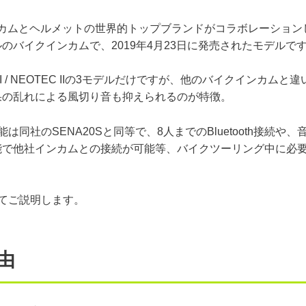
イクインカムとヘルメットの世界的トップブランドがコラボレーション
バイクインカムで、2019年4月23日に発売されたモデルで
uise II / NEOTEC IIの3モデルだけですが、他のバイクインカムと
果の乱れによる風切り音も抑えられるのが特徴。
は同社のSENA20Sと同等で、8人までのBluetooth接続や、
能で他社インカムとの接続が可能等、バイクツーリング中に必
いてご説明します。
由