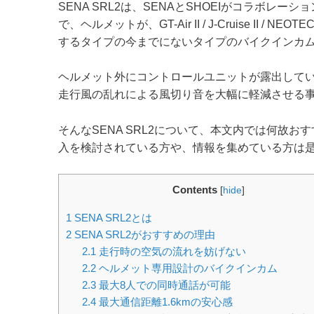
SENA SRL2は、SENAとSHOEIがコラボレー
で、ヘルメットが、GT-Air II / J-Cruise I
するタイプの今までにないタイプのバイクインカ
ヘルメット外にコントロールユニットが露出して
走行風の乱れによる風切り音を大幅に軽減させる
そんなSENA SRL2について、本文内では何故お
入を検討されている方や、情報を集めている方は
Contents
[
hide
]
1
SENA SRL2とは
2
SENA SRL2がおすすめの理由
2.1
走行時の空気の流れを妨げない
2.2
ヘルメット専用設計のバイクインカム
2.3
最大8人での同時通話が可能
2.4
最大通信距離1.6kmの安心感