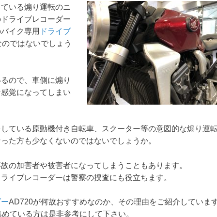
っている煽り運転のニ
のドライブレコーダー
のバイク専用
ドライブ
なのではないでしょう
いるので、車側に煽り
な感覚になってしまい
をしている原動機付き自転車、スクーター等の意図的な煽り運
なった方も少なくないのではないでしょうか。
事故の加害者や被害者になってしまうこともあります。
ドライブレコーダーは警察の捜査にも役立ちます。
ダー
AD720が何故おすすめなのか、その理由をご紹介していま
を集めている方は是非参考にして下さい。