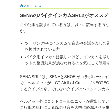
2019/07/24
SENAのバイクインカムSRL2がオスス
この記事を読まれている方は、以下に該当する方
か。
ツーリング中にインカムで音楽や会話を楽しむ為に
を検討されている方
バイク用インカムは欲しいけど、インカムを取
ットの整流効果が損なわれるのを気にして装着
SENA SRL2は、SENAとSHOEIがコラボレー
で、ヘルメットが、GT-Air II / J-Cruise I
するタイプの今までにないタイプのバイクインカ
ヘルメット外にコントロールユニットが露出して
走行風の乱れによる風切り音を大幅に軽減させる