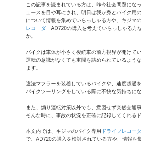
この記事を読まれている方は、昨今社会問題にな
ュースを目や耳にされ、明日は我が身とバイク用
について情報を集めていらっしゃる方や、キジマ
レコーダー
AD720の購入を考えていらっしゃる方
か。
バイクは車体が小さく後続車の前方視界が開けて
運転の意識がなくても車間を詰められているよう
ます。
違法マフラーを装着しているバイクや、速度超過
バイクツーリングをしている際に不快な気持ちに
また、煽り運転対策以外でも、意図せず突然交通
そんな時に、事故の状況を正確に記録してくれる
本文内では、キジマのバイク専用
ドライブレコー
で、AD720の購入を検討されている方や、情報