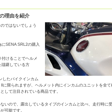
メの理由を紹介
なのではないでしょう
SENA SRL2の購入
り付けることでヘルメ
を躊躇している方
ションしたバイクインカム
I / NEOTEC IIに限られますが、ヘルメット内にインカムのユニットを全
ムとして注目されている商品です。
いないので、露出しているタイプのインカムと比べ、走行時に
事が可能です。