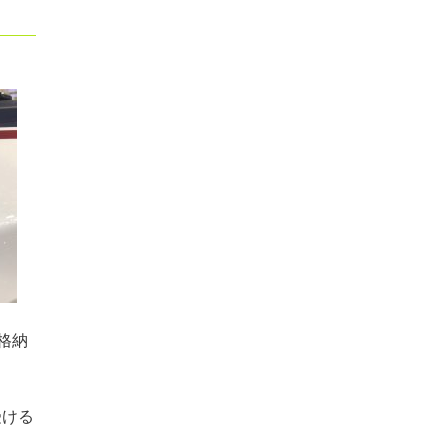
て格納
受ける